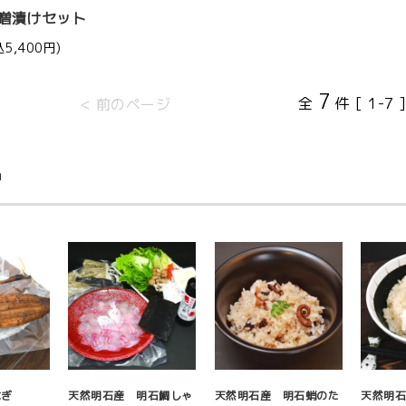
噌漬けセット
込5,400円)
7
全
件 [ 1-7 
< 前のページ
品
なぎ
天然明石産 明石鯛しゃ
天然明石産 明石蛸のた
天然明