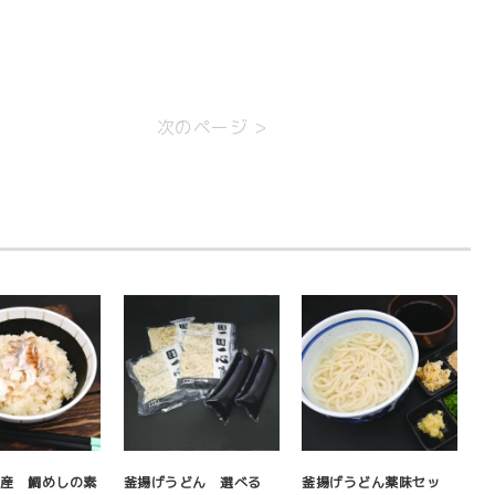
]
次のページ >
石産 鯛めしの素
釜揚げうどん 選べる
釜揚げうどん薬味セッ