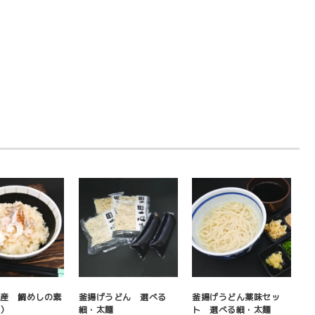
石産 鯛めしの素
釜揚げうどん 選べる
釜揚げうどん薬味セッ
用）
細・太麺
ト 選べる細・太麺