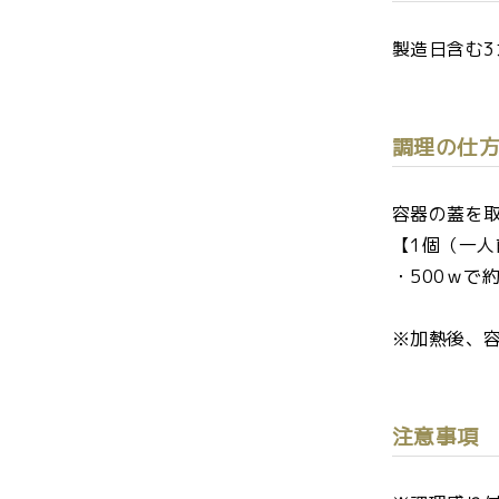
製造日含む3
調理の仕
容器の蓋を
【1個（一
・500ｗで約
※加熱後、
注意事項