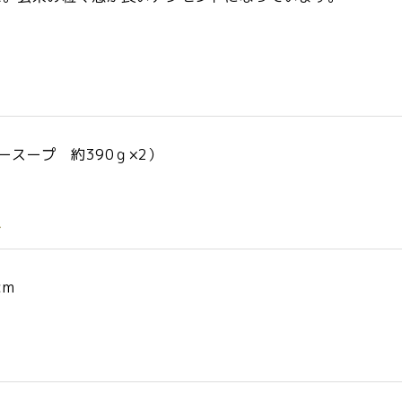
ースープ 約390ｇ×2）
ズ
cm