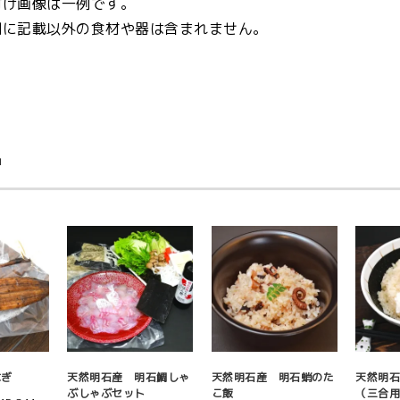
付け画像は一例です。
欄に記載以外の食材や器は含まれません。
品
なぎ
天然明石産 明石鯛しゃ
天然明石産 明石蛸のた
天然明
ぶしゃぶセット
こ飯
（三合