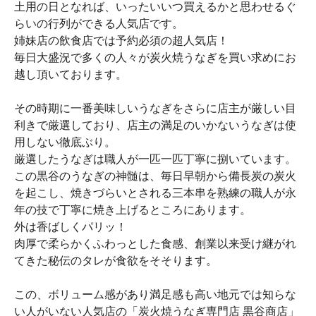
土用の日となれば、いったいいつ買えるかと思わせるぐ
らいの行列ができる人気店です。
姉妹店の飲食店では予約必須の超人気店！
毎日大盛況で多くの人々が炭火焼うなぎを買い求めにお
越し頂いております。
その時期に一番美味しいうなぎをさらに店主が厳しい目
利きで厳選しており、店主の満足のいかないうなぎは使
用しない徹底ぶり。
厳選したうなぎは職人が一匹一匹丁寧に捌いています。
この黒谷のうなぎの神髄は、毎日早朝から備長炭の炭火
を起こし、焼きづらいとされる三本串を熟練の職人が永
年の技で丁寧に焼き上げるところにあります。
外は香ばしくパリッ！
肉厚で柔らかくふわっとした食感、創業以来受け継がれ
てきた秘伝のタレが食欲をそそります。
この、ボリューム感があり満足感も高い地元では知らな
い人がいない人気店の「炭火焼うなぎ専門店 黒谷商店」